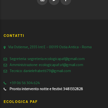
CONTATTI
Via Ostiense, 2355 Int E - 00119 Ostia Antica - Roma
Segreteria:
segreteria.ecologicapaf@gmail.com
Amministrazione:
ecologicapaf.srl@gmail.com
Tecnico:
danielefrabetti79@gmail.com
+39 06 56 304 624
Pronto intervento notte e festivi: 3481332828
ECOLOGICA PAF